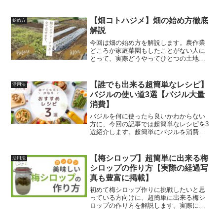
園計画を作ることです。この記事では指
導員さんに教えてもらった菜園計画を解
説します。
【畑コトハジメ】畑の始め方徹底
始め方
解説
今回は畑の始め方を解説します。農作業
どころか家庭菜園もしたことがない人に
とって、実際どうやってひとつの土地か
ら野菜が育つ農地に出来るのかわからな
かったりしませんか？私もまったくの初
心者で、右も左もわからないところか
【誰でも出来る超簡単なレシピ】
活用法
ら、市民農園で区画を借りて...
バジルの使い道3選【バジル大量
消費】
バジルを何に使ったら良いかわからない
方に、今回の記事では超簡単なレシピを3
選紹介します。超簡単にバジルを消費出
来るので、是非参考に作ってみてくださ
い。
【梅シロップ】超簡単に出来る梅
活用法
シロップの作り方【実際の経過写
真も豊富に掲載】
初めて梅シロップ作りに挑戦したいと思
っている方向けに、超簡単に出来る梅シ
ロップの作り方を解説します。実際に梅
シロップが出来ていく過程も載せていま