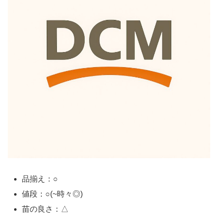
品揃え：○
値段：○(~時々◎)
苗の良さ：△