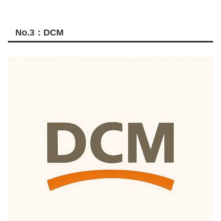
No.3：DCM