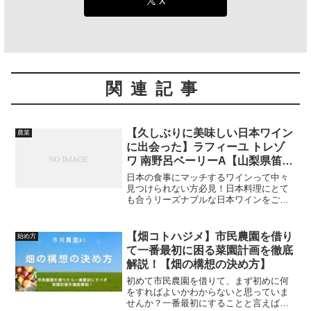
X
関連記事
【久しぶりに美味しい日本ワイン
農業
に出会った】ラフィーユ トレゾ
ワ 南野呂ベーリーA【山梨県笛吹
市 Maruki Winery】
日本の食事にマッチするワインって中々
見つけられない方必見！日本料理にとて
も合うリーズナブルな日本ワインをご紹
介します。その名も「ラフィーユ トレゾ
ワ 南野呂ベーリーA」！いつもの食卓に
少しだけワインのスパイスを加えてあげ
【畑コトハジメ】市民農園を借り
始め方
ると、より一層楽しめますよ！
て一番最初に困る菜園計画を徹底
解説！【畑の構想の決め方】
初めて市民農園を借りて、まず初めに何
をすればよいかわからないと思っていま
せんか？一番最初にすることと言えば菜