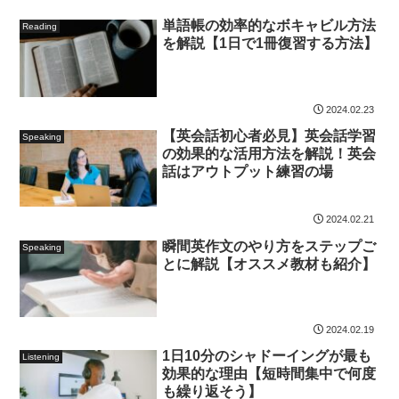
単語帳の効率的なボキャビル方法
Reading
を解説【1日で1冊復習する方法】
2024.02.23
【英会話初心者必見】英会話学習
Speaking
の効果的な活用方法を解説！英会
話はアウトプット練習の場
2024.02.21
瞬間英作文のやり方をステップご
Speaking
とに解説【オススメ教材も紹介】
2024.02.19
1日10分のシャドーイングが最も
Listening
効果的な理由【短時間集中で何度
も繰り返そう】