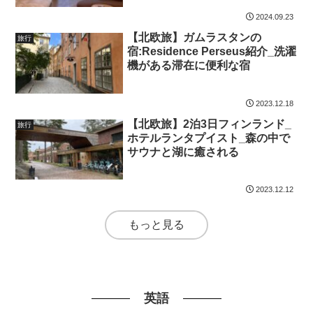
2024.09.23
【北欧旅】ガムラスタンの
旅行
宿:Residence Perseus紹介_洗濯
機がある滞在に便利な宿
2023.12.18
【北欧旅】2泊3日フィンランド_
旅行
ホテルランタプイスト_森の中で
サウナと湖に癒される
2023.12.12
もっと見る
英語