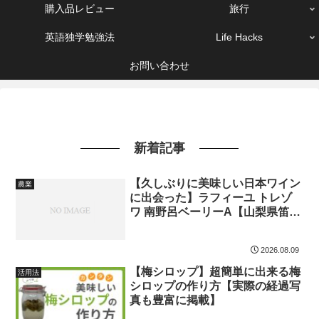
購入品レビュー
旅行
英語独学勉強法
Life Hacks
お問い合わせ
新着記事
【久しぶりに美味しい日本ワイン
農業
に出会った】ラフィーユ トレゾ
ワ 南野呂ベーリーA【山梨県笛吹
市 Maruki Winery】
2026.08.09
【梅シロップ】超簡単に出来る梅
活用法
シロップの作り方【実際の経過写
真も豊富に掲載】