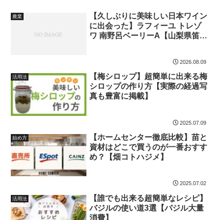
【久しぶりに美味しい日本ワイン
農業
に出会った】ラフィーユ トレゾ
ワ 南野呂ベーリーA【山梨県笛吹
市 Maruki Winery】
2026.08.09
【梅シロップ】超簡単に出来る梅
活用法
シロップの作り方【実際の経過写
真も豊富に掲載】
2025.07.09
【ホームセンター徹底比較】苗と
始め方
資材はどこで買うのが一番おすす
め？【畑コトハジメ】
2025.07.02
【誰でも出来る超簡単なレシピ】
活用法
バジルの使い道3選【バジル大量
消費】