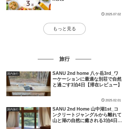
2025.07.02
もっと見る
旅行
SANU 2nd home 八ヶ岳3rd_ワ
国内旅行
ーケーションに最適な別荘で自然
と過ごす3泊4日【滞在レビュー】
2025.02.01
SANU 2nd Home 山中湖1st_コ
国内旅行
ンクリートジャングルから離れて
山と湖の自然に癒される3泊4日
【滞在レビュー】