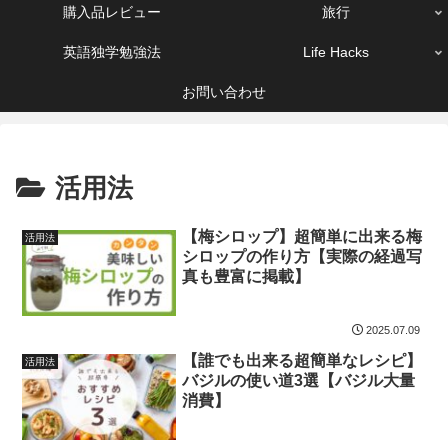
購入品レビュー
旅行
英語独学勉強法
Life Hacks
お問い合わせ
活用法
【梅シロップ】超簡単に出来る梅
活用法
シロップの作り方【実際の経過写
真も豊富に掲載】
2025.07.09
【誰でも出来る超簡単なレシピ】
活用法
バジルの使い道3選【バジル大量
消費】